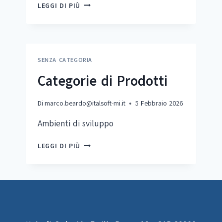
SEGGER
LEGGI DI PIÙ
FLASHER
SDK:
BUILD
CUSTOM
PRODUCTION
SENZA CATEGORIA
TEST
Categorie di Prodotti
APPS
Di
marco.beardo@italsoft-mi.it
5 Febbraio 2026
Ambienti di sviluppo
CATEGORIE
LEGGI DI PIÙ
DI
PRODOTTI