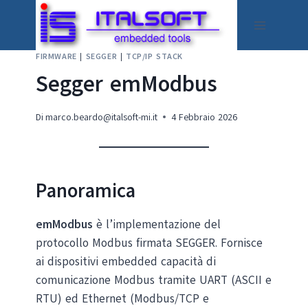
Salta
al
contenuto
FIRMWARE
|
SEGGER
|
TCP/IP STACK
Segger emModbus
Di
marco.beardo@italsoft-mi.it
4 Febbraio 2026
Panoramica
emModbus
è l’implementazione del
protocollo Modbus firmata SEGGER. Fornisce
ai dispositivi embedded capacità di
comunicazione Modbus tramite UART (ASCII e
RTU) ed Ethernet (Modbus/TCP e