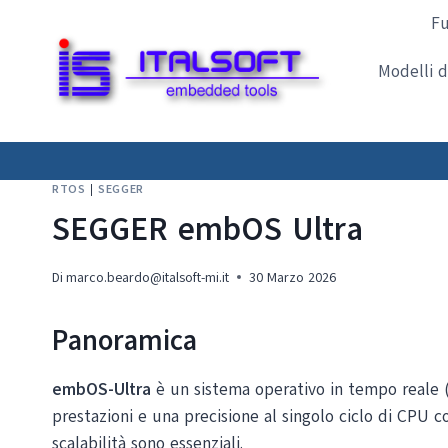
Salta
Fu
al
contenuto
Modelli d
RTOS
|
SEGGER
SEGGER embOS Ultra
Di
marco.beardo@italsoft-mi.it
30 Marzo 2026
Panoramica
embOS-Ultra
è un sistema operativo in tempo reale (
prestazioni e una precisione al singolo ciclo di CPU c
scalabilità sono essenziali.