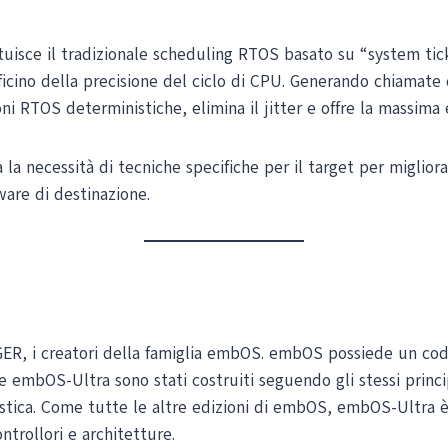
tuisce il tradizionale scheduling RTOS basato su “system tick”
icino della precisione del ciclo di CPU. Generando chiamate d
 RTOS deterministiche, elimina il jitter e offre la massima e
 la necessità di tecniche specifiche per il target per miglior
ware di destinazione.
GER, i creatori della famiglia embOS. embOS possiede un cod
e embOS-Ultra sono stati costruiti seguendo gli stessi princ
ca. Come tutte le altre edizioni di embOS, embOS-Ultra è 
trollori e architetture.