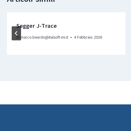
Segger J-Trace
Di
marco.beardo@italsoft-mi.it
4 Febbraio 2026