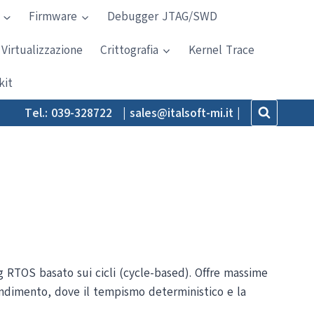
Firmware
Debugger JTAG/SWD
Virtualizzazione
Crittografia
Kernel Trace
kit
Tel.: 039-328722 |
sales@italsoft-mi.it |
g RTOS basato sui cicli (cycle-based). Offre massime
rendimento, dove il tempismo deterministico e la