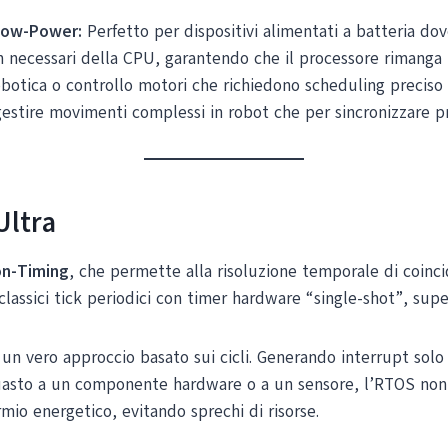
 Low-Power:
Perfetto per dispositivi alimentati a batteria do
n necessari della CPU, garantendo che il processore rimanga i
botica o controllo motori che richiedono scheduling preciso
gestire movimenti complessi in robot che per sincronizzare pro
ltra
on-Timing
, che permette alla risoluzione temporale di coinci
classici tick periodici con timer hardware “single-shot”, superan
un vero approccio basato sui cicli. Generando interrupt solo 
guasto a un componente hardware o a un sensore, l’RTOS non g
io energetico, evitando sprechi di risorse.