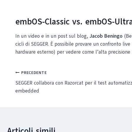
embOS-Classic vs. embOS-Ultr
In un video e in un post sul blog,
Jacob Beningo
(Ben
cicli di SEGGER. È possibile provare un confronto li
hardware esterno) per vedere come l’alta precisione m
Navigazione
PRECEDENTE
SEGGER collabora con Razorcat per il test automatiz
articoli
embedded
Articoli simili