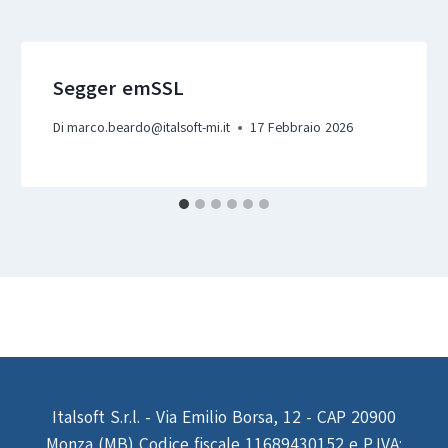
Segger emSSL
Di
marco.beardo@italsoft-mi.it
17 Febbraio 2026
Italsoft S.r.l. - Via Emilio Borsa, 12 - CAP 20900
Monza (MB) Codice fiscale 11689430152 e P.IVA: