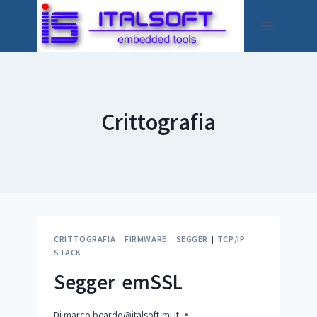
Salta
al
contenuto
Crittografia
CRITTOGRAFIA
|
FIRMWARE
|
SEGGER
|
TCP/IP
STACK
Segger emSSL
Di
marco.beardo@italsoft-mi.it