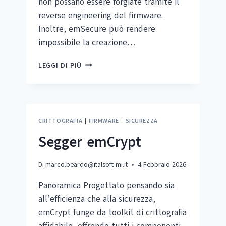
non possano essere forgiate tramite il
reverse engineering del firmware.
Inoltre, emSecure può rendere
impossibile la creazione…
SEGGER
LEGGI DI PIÙ
EMSECURE
CRITTOGRAFIA
|
FIRMWARE
|
SICUREZZA
Segger emCrypt
Di
marco.beardo@italsoft-mi.it
4 Febbraio 2026
Panoramica Progettato pensando sia
all’efficienza che alla sicurezza,
emCrypt funge da toolkit di crittografia