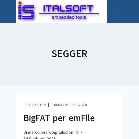
Salta
al
contenuto
SEGGER
FILE SYSTEM
|
FIRMWARE
|
SEGGER
BigFAT per emFile
Di
marco.beardo@italsoft-mi.it
14 Febbraio 2026