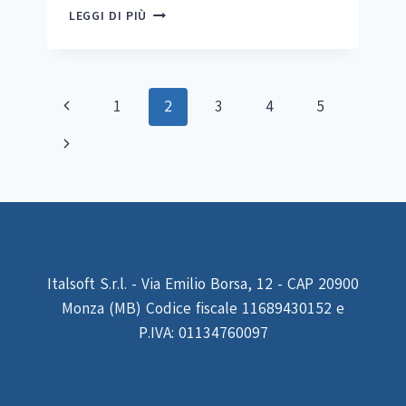
SEGGER
LEGGI DI PIÙ
EMFLOAT
Navigazione
Pagina
1
2
3
4
5
pagina
Precedente
Pagina
successiva
Italsoft S.r.l. - Via Emilio Borsa, 12 - CAP 20900
Monza (MB) Codice fiscale 11689430152 e
P.IVA: 01134760097